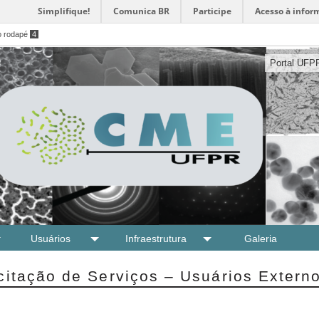
Simplifique!
Comunica BR
Participe
Acesso à infor
o rodapé
4
Portal UFP
Usuários
Infraestrutura
Galeria
citação de Serviços – Usuários Extern