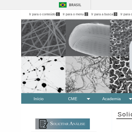
BRASIL
Ir para o conteúdo
1
Ir para o menu
2
Ir para a busca
3
Ir para 
Início
CME
Academia
Soli