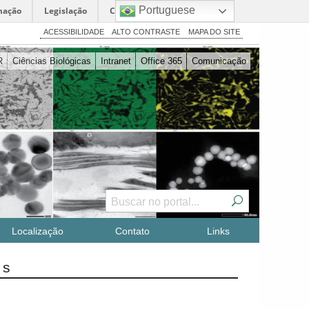
Portuguese
mação
Legislação
Canais
ACESSIBILIDADE
ALTO CONTRASTE
MAPA DO SITE
R
Ciências Biológicas
Intranet
Office 365
Comunicação
Localização
Contato
Links
os