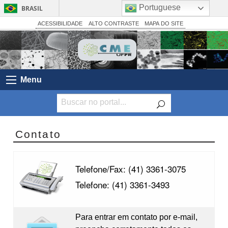
Portuguese
BRASIL
Simplifique!
ACESSIBILIDADE
ALTO CONTRASTE
MAPA DO SITE
Comunica BR
Participe
Acesso à informação
Menu
Legislação
Canais
Contato
Telefone/Fax: (41) 3361-3075
Telefone: (41) 3361-3493
Para entrar em contato por e-mail,