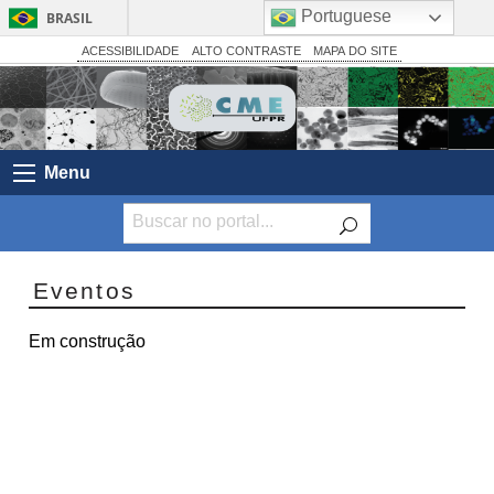
Portuguese
BRASIL
Simplifique!
ACESSIBILIDADE
ALTO CONTRASTE
MAPA DO SITE
Comunica BR
Participe
Acesso à informação
Menu
Legislação
Canais
Eventos
Em construção