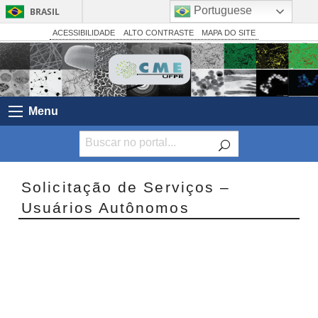
Portuguese
BRASIL
Simplifique!
ACESSIBILIDADE
ALTO CONTRASTE
MAPA DO SITE
Comunica BR
Participe
Acesso à informação
Menu
Legislação
Canais
Solicitação de Serviços –
Usuários Autônomos