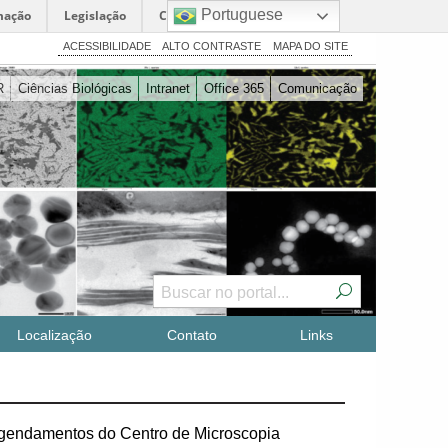
Portuguese
mação
Legislação
Canais
ACESSIBILIDADE
ALTO CONTRASTE
MAPA DO SITE
R
Ciências Biológicas
Intranet
Office 365
Comunicação
Localização
Contato
Links
 agendamentos do Centro de Microscopia