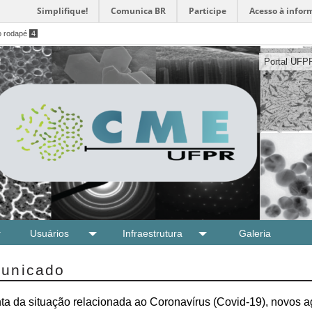
Simplifique!
Comunica BR
Participe
Acesso à infor
o rodapé
4
Portal UFP
Usuários
Infraestrutura
Galeria
unicado
ta da situação relacionada ao Coronavírus (Covid-19), novos